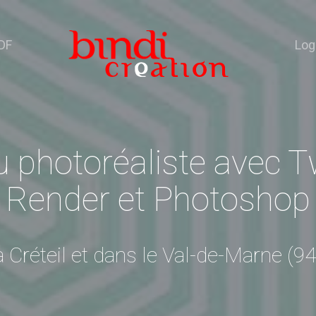
DF
Log
 photoréaliste avec Tw
Render et Photoshop
à Créteil et dans le Val-de-Marne (94