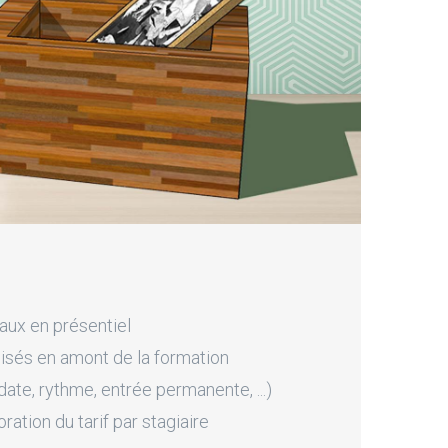
aux en présentiel
sés en amont de la formation
ate, rythme, entrée permanente, ...)
tion du tarif par stagiaire