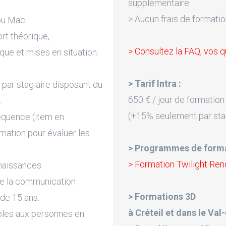
supplémentaire
> Aucun frais de formatio
ou Mac.
rt théorique,
> Consultez la FAQ, vos q
que et mises en situation.
> Tarif Intra :
par stagiaire disposant du
650 € / jour de formation
.
(+15% seulement par sta
équence (item en
rmation pour évaluer les
> Programmes de forma
> Formation Twilight Ren
naissances.
de la communication
> Formations 3D
 de 15 ans.
à Créteil et dans le Va
bles aux personnes en