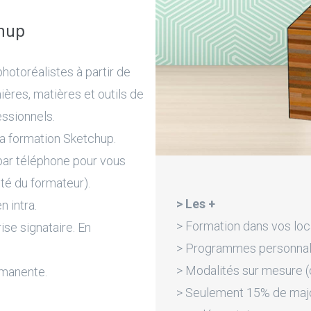
chup
hotoréalistes à partir de
ères, matières et outils de
essionnels.
la formation Sketchup.
par téléphone pour vous
ité du formateur).
> Les +
n intra.
> Formation dans vos loc
rise signataire. En
> Programmes personnali
> Modalités sur mesure (d
rmanente.
> Seulement 15% de majora