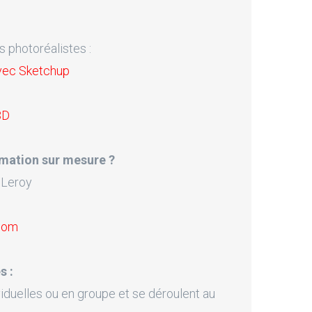
s photoréalistes :
vec Sketchup
3D
mation sur mesure ?
 Leroy
.com
s :
iduelles ou en groupe et se déroulent au