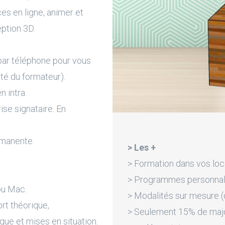
ces en ligne, animer et
eption 3D.
par téléphone pour vous
ité du formateur).
n intra.
rise signataire. En
rmanente.
> Les +
> Formation dans vos loc
> Programmes personnali
ou Mac.
> Modalités sur mesure (d
rt théorique,
> Seulement 15% de majora
que et mises en situation.