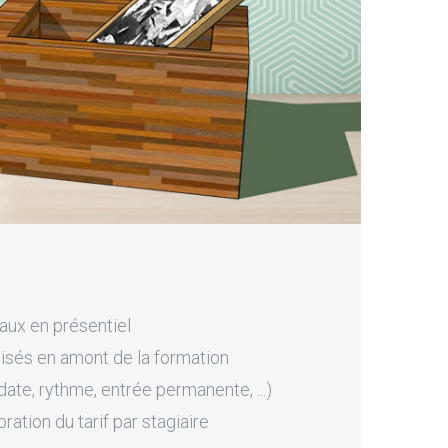
aux en présentiel
sés en amont de la formation
ate, rythme, entrée permanente, ...)
tion du tarif par stagiaire