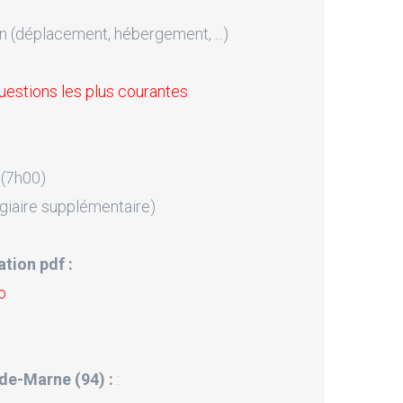
n (déplacement, hébergement, ...)
uestions les plus courantes
 (7h00)
giaire supplémentaire)
tion pdf :
o
l-de-Marne (94) :
: