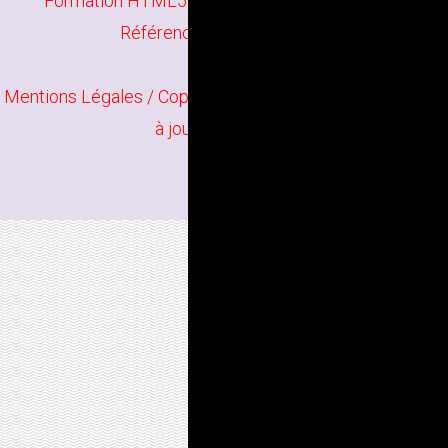
Formation HTML5 CSS à Nanterre
/
Formation
Référencement à Nanterre
Mentions Légales
/ Copyright
Bindi Création
Contenu mis
à jour en juin 2026