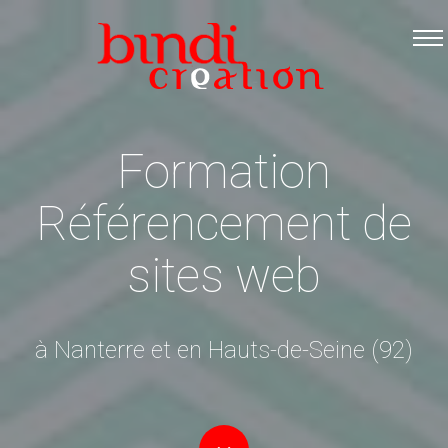
Accueil
Les formations
Catalogue PDF
Formation
Logiciels Libres
Infos pratiques
Référencement de
Contact
sites web
à Nanterre et en Hauts-de-Seine (92)