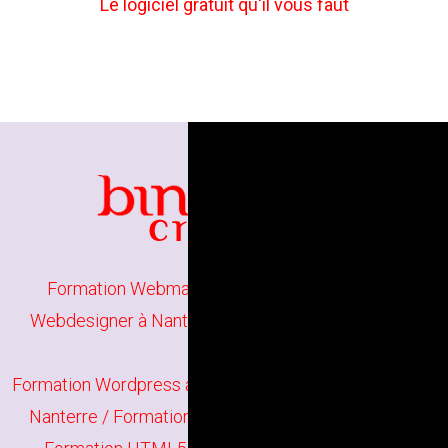
Le logiciel gratuit qu'il vous faut
Formation Webmaster à Nanterre
/
Formation
Webdesigner à Nanterre
/
Formation Projet Web à
Nanterre
Formation Wordpress à Nanterre
/
Formation Joomla à
Nanterre
/
Formation Site E-Commerce à Nanterre