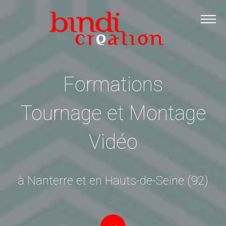
Accueil
Les formations
Catalogue PDF
Formations
Logiciels Libres
Infos pratiques
Tournage et Montage
Contact
Vidéo
à Nanterre et en Hauts-de-Seine (92)