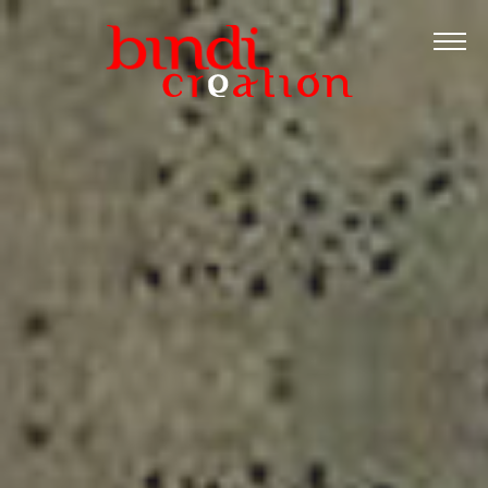
Accueil
Les formations
Catalogue PDF
Logiciels Libres
Infos pratiques
Contact