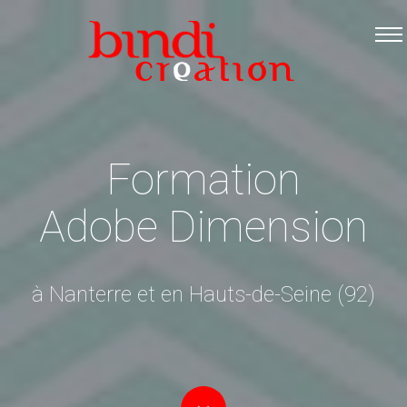
Accueil
Les formations
Catalogue PDF
Logiciels Libres
Formation
Infos pratiques
Adobe Dimension
Contact
à Nanterre et en Hauts-de-Seine (92)