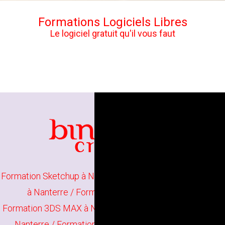
Formations Logiciels Libres
Le logiciel gratuit qu'il vous faut
Formation Sketchup à Nanterre
/
Formation Sketchup Pro
à Nanterre
/
Formation Rendu 3D à Nanterre
Formation 3DS MAX à Nanterre
/
Formation Cinema 4D à
Nanterre
/
Formation Adobe Dimension à Nanterre