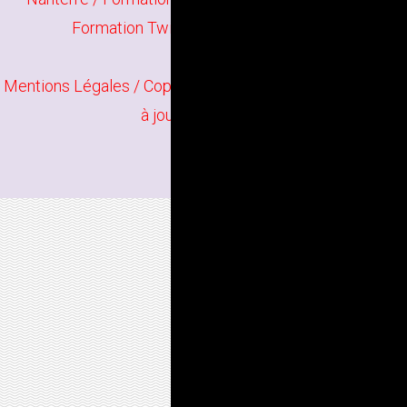
Formation Twilight Render à Nanterre
Mentions Légales
/ Copyright
Bindi Création
Contenu mis
à jour en juin 2026