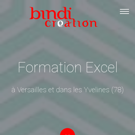
Accueil
Les formations
Catalogue PDF
Logiciels Libres
Infos pratiques
Formation Excel
Contact
à Versailles et dans les Yvelines (78)