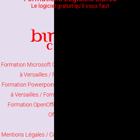
Le logiciel gratuit qu'il vous faut
Formation Microsoft Office à Versailles
/
Formation Word
à Versailles
/
Formation Excel à Versailles
Formation Powerpoint à Versailles
/
Formation Publisher
à Versailles
/
Formation Google Apps à Versailles
Formation OpenOffice à Versailles
/
Formation Libre
Office à Versailles
Mentions Légales
/ Copyright
Bindi Création
Contenu mis