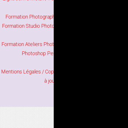
Melun
Formation Photographie Perfectionnement à Melun
/
Formation Studio Photo à Melun
/
Formation Darktable à
Melun
Formation Ateliers Photographiques à Melun
/
Formation
Photoshop Perfectionnement à Melun
Mentions Légales
/ Copyright
Bindi Création
Contenu mis
à jour en juin 2026