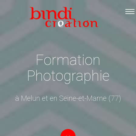
Accueil
Les formations
Catalogue PDF
Logiciels Libres
Formation
Infos pratiques
Photographie
Contact
à Melun et en Seine-et-Marne (77)