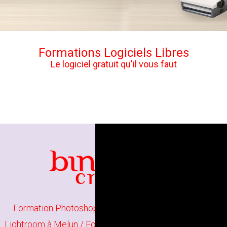
Formations Logiciels Libres
Le logiciel gratuit qu'il vous faut
Formation Photoshop Initiation à Melun
/
Formation
Lightroom à Melun
/
Formation Photographie Initiation à