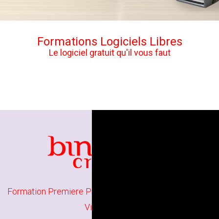
Formations Logiciels Libres
Le logiciel gratuit qu'il vous faut
Formation Premiere Pro à Paris
//
Formation Montage
Vidéo à Paris