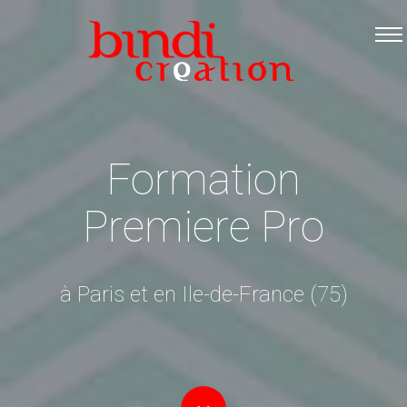
Accueil
Les formations
Catalogue PDF
Logiciels Libres
Formation
Infos pratiques
Premiere Pro
Contact
à Paris et en Ile-de-France (75)