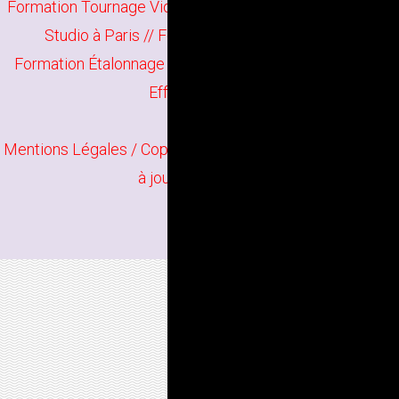
Formation Tournage Vidéo à Paris
//
Formation Pinnacle
Studio à Paris
//
Formation Vegas Pro à Paris
Formation Étalonnage Vidéo à Paris
//
Formation After
Effects à Paris
Mentions Légales
/ Copyright
Bindi Création
Contenu mis
à jour en juin 2026