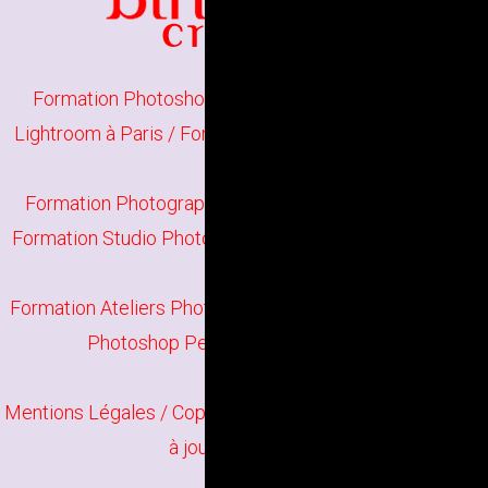
Formation Photoshop Initiation à Paris
/
Formation
Lightroom à Paris
/
Formation Photographie Initiation à
Paris
Formation Photographie Perfectionnement à Paris
/
Formation Studio Photo à Paris
/
Formation Darktable à
Paris
Formation Ateliers Photographiques à Paris
/
Formation
Photoshop Perfectionnement à Paris
Mentions Légales
/ Copyright
Bindi Création
Contenu mis
à jour en juin 2026