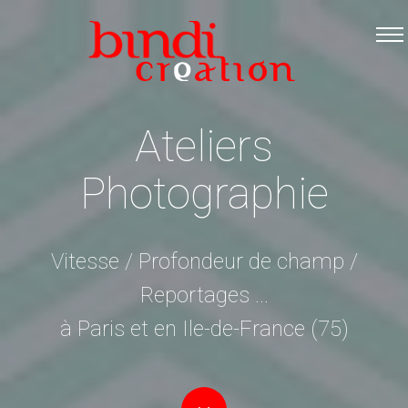
Accueil
Les formations
Catalogue PDF
Ateliers
Logiciels Libres
Photographie
Infos pratiques
Contact
Vitesse / Profondeur de champ /
Reportages ...
à Paris et en Ile-de-France (75)