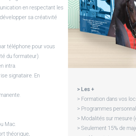
nication en respectant les
 développer sa créativité
par téléphone pour vous
ité du formateur).
n intra.
rise signataire. En
> Les +
rmanente.
> Formation dans vos loc
> Programmes personnali
> Modalités sur mesure (d
ou Mac.
> Seulement 15% de majora
rt théorique,