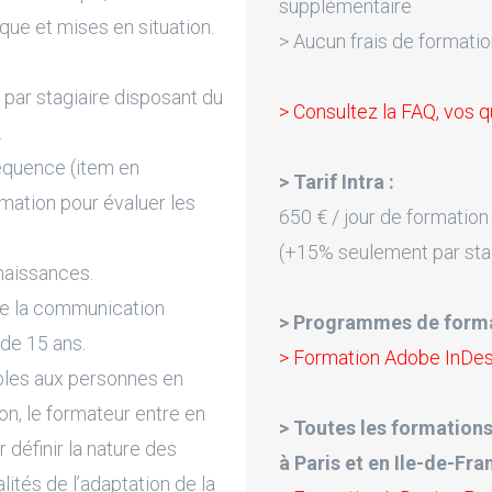
supplémentaire
que et mises en situation.
> Aucun frais de formatio
par stagiaire disposant du
> Consultez la FAQ, vos q
.
équence (item en
> Tarif Intra :
rmation pour évaluer les
650 € / jour de formation
(+15% seulement par sta
naissances.
de la communication
> Programmes de forma
 de 15 ans.
> Formation Adobe InDesi
bles aux personnes en
on, le formateur entre en
> Toutes les formations
 définir la nature des
à Paris et en Ile-de-Fra
lités de l’adaptation de la