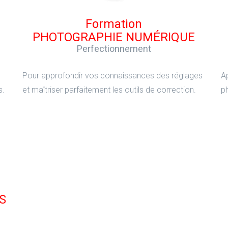
Formation
PHOTOGRAPHIE NUMÉRIQUE
Perfectionnement
Pour approfondir vos connaissances des réglages
A
s.
et maîtriser parfaitement les outils de correction.
ph
Formation
S
ATELIERS PHOTO
Tous niveaux